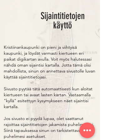
Sijaintitietojen
käyttö
Kristiinankaupunki on pieni ja viihtyisä
kaupunki, ja löydät varmasti kiertueen eri
paikat digikartan avulla. Voit myös halutessasi
nähdä oman sijaintisi kartalla. Jotta tämä olisi
mahdollista, sinun on annettava sivustolle luvan
käyttää sijaintitietojasi.
Sivusto pyytää tätä automaattisesti kun aloitat
kiertueen tai avaat lasten kartan. Vastaamalla
"kyllä" esitettyyn kysymykseen näet sijaintisi
kartalla.
Jos sivusto ei pyydä lupaa, olet saattanut
rajoittaa sijaintitietojen jakamista puhelimellasi.
Siinä tapauksessa sinun on tarkistettava
puhelimesi asetukset.